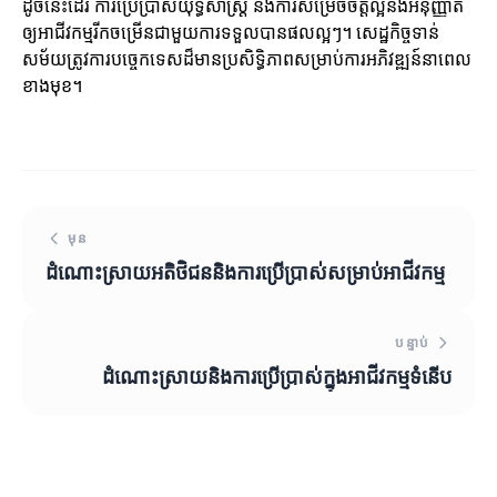
ដូចនេះដែរ ការប្រើប្រាស់យុទ្ធសាស្ត្រ និងការសម្រេចចិត្តល្អនឹងអនុញ្ញាត
ឲ្យអាជីវកម្មរីកចម្រើនជាមួយការទទួលបានផលល្អៗ។ សេដ្ឋកិច្ចទាន់
សម័យត្រូវការបច្ចេកទេសដ៏មានប្រសិទ្ធិភាពសម្រាប់ការអភិវឌ្ឍន៍នាពេល
ខាងមុខ។
មុន
ដំណោះស្រាយអតិថិជននិងការប្រើប្រាស់សម្រាប់អាជីវកម្ម
បន្ទាប់
ដំណោះស្រាយនិងការប្រើប្រាស់ក្នុងអាជីវកម្មទំនើប