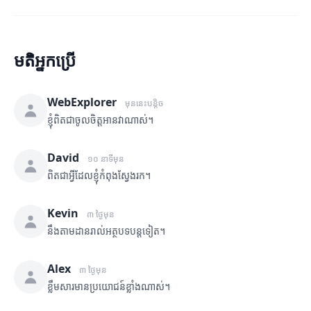
មតិអ្នកប្រើ
WebExplorer
មុននេះបន្តិច
ខ្ញុំពិតជាចូលចិត្តអានវាណាស់។
David
១០ នាទីមុន
ពិតជាអ្វីដែលខ្ញុំកំពុងស្វែងរក។
Kevin
៣ ថ្ងៃមុន
នឹងតាមដានរាល់អត្ថបទបន្តទៀត។
Alex
៣ ថ្ងៃមុន
ខ្លឹមសារមានប្រយោជន៍ខ្លាំងណាស់។