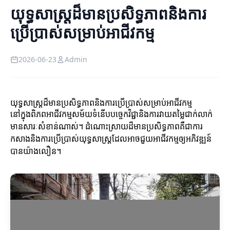
យុទ្ធសាស្ត្រដ៏មានប្រសិទ្ធភាពនិងការ
ប្រើប្រាស់សម្រាប់អាជីវកម្ម
2026-06-23
Admin
យុទ្ធសាស្ត្រដ៏មានប្រសិទ្ធភាពនិងការប្រើប្រាស់សម្រាប់អាជីវកម្ម
នៅក្នុងពិភពអាជីវកម្មសម័យទំនើបបច្ចេកវិជ្ជានិងការវាយតម្លៃជាក់លាក់
មានសារៈសំខាន់ណាស់។ ដំណោះស្រាយដ៏មានប្រសិទ្ធភាពគឺជាការ
កសាងនិងការប្រើប្រាស់យុទ្ធសាស្ត្រដែលអាចជួយអាជីវកម្មឲ្យអភិវឌ្ឍន៍
បានយ៉ាងលឿន។