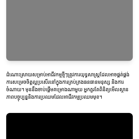
ដំណោះស្រាយសម្រាប់អាជីវកម្មថ្មីៗត្រូវការយុទ្ធសាស្ត្រដែលអាចផ្គត់ផ្គង់
ការសម្រេចចិត្តល្អប្រសើរនៅក្នុងការគ្រប់គ្រងធនធានមនុស្ស និងការ
ចំណាយ។ មុននឹងចាប់ផ្តើមគម្រោងណាមួយ អ្នកគួរតែពិនិត្យមើលស្ថាន
ភាពបច្ចុប្បន្ននិងការប្រឈមដែលអាជីវកម្មប្រឈមមុខ។