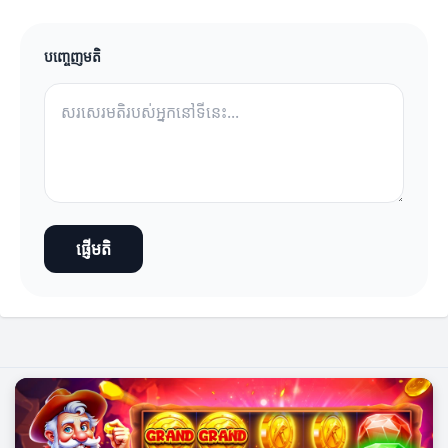
បញ្ចេញមតិ
ផ្ញើមតិ