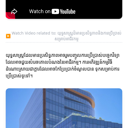
Watch Video related to: យុទ្ធសាស្ត្រដ៏មានប្រសិទ្ធភាពនិងការប្រើប្រាស់
▶
សម្រាប់អាជីវកម្ម
យុទ្ធសាស្ត្រដែលមានប្រសិទ្ធភាពអាចរួមបញ្ចូលការប្រើប្រាស់បច្ចេកវិទ្យា
ដែលអាចជួយសំរេចគោលបំណងនៃអាជីវកម្ម។ ការអភិវឌ្ឍន៍កម្មវិធី
ដំណោះស្រាយជាក្តារដែលអាចកែប្រែប្រាក់ចំណូលបាន ទុកសម្រាប់ការ
ប្រើប្រាស់ទូទៅ។