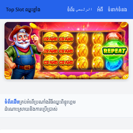
Top Slot ឈ្នះខ្លាំង
ទំព័រ الرئيسي
អំពី
ទំនាក់ទំនង
ទំព័រដើម
គ្រប់អំពើប្រណាំង
វិធីឈ្នះ
ពិន្ទុហ្គេម
ដំណោះស្រាយនិងការប្រើប្រាស់